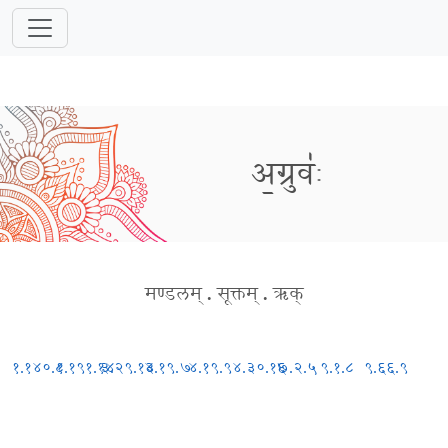
अ॒ग्रुवः॑
मण्डलम्
.
सूक्तम्
.
ऋक्
१.१४०.८
१.१९१.१४
३.२९.१३
४.१९.७
४.१९.९
४.३०.१६
७.२.५
९.१.८
९.६६.९