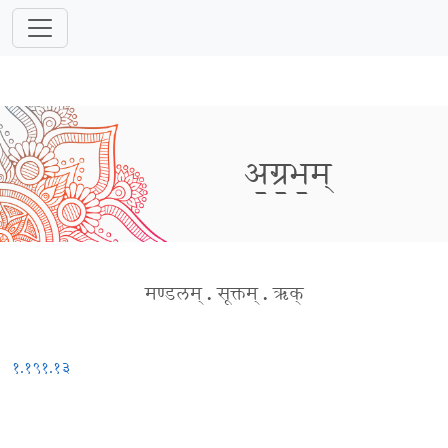
अ॒ग्र॒भ॒म्
मण्डलम्
.
सूक्तम्
.
ऋक्
१.१९१.१३