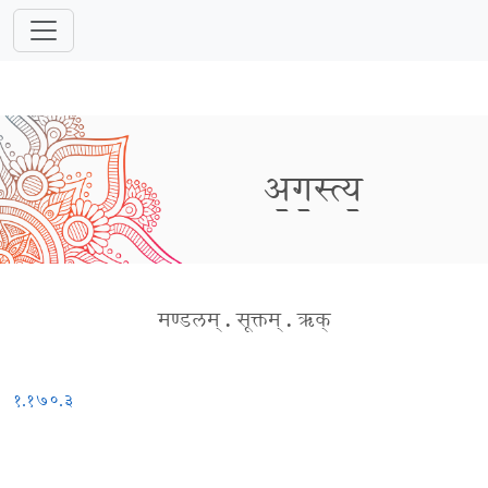
अ॒ग॒स्त्य॒
मण्डलम्
.
सूक्तम्
.
ऋक्
१.१७०.३