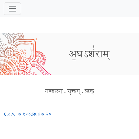
अ॒घऽशं॑सम्
मण्डलम्
.
सूक्तम्
.
ऋक्
६.८.५
७.१०४.२
१०.८७.२०