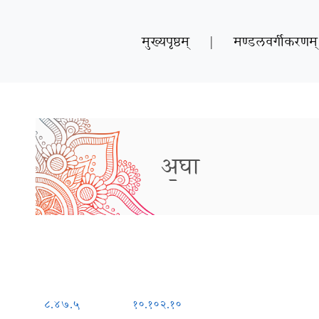
मुख्यपृष्ठम्
|
मण्डलवर्गीकरणम्
अ॒घा
८.४७.५
१०.१०२.१०