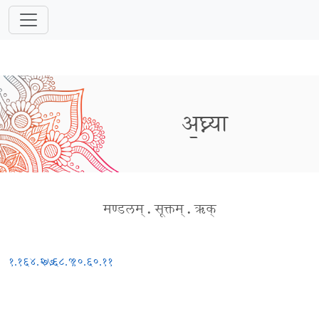
अ॒घ्न्या
मण्डलम्
.
सूक्तम्
.
ऋक्
१.१६४.२७
७.६८.९
१०.६०.११