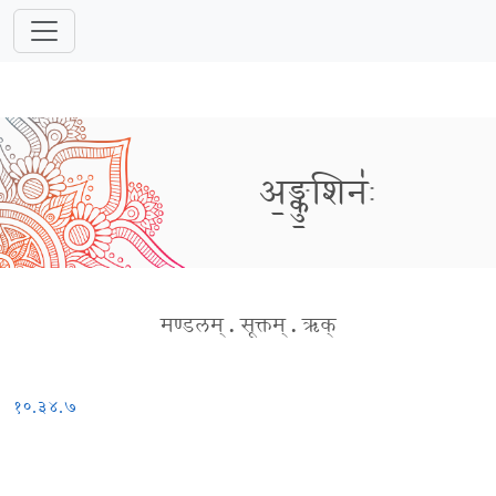
अ॒ङ्कु॒शिनः॑
मण्डलम्
.
सूक्तम्
.
ऋक्
१०.३४.७