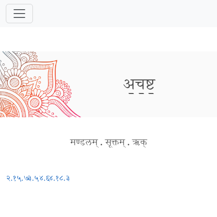
अ॒च॒ष्ट॒
मण्डलम्
.
सूक्तम्
.
ऋक्
२.१५.७
३.५४.६
४.१८.३