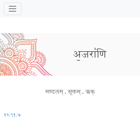
अ॒जरा॑णि
मण्डलम्
.
सूक्तम्
.
ऋक्
१०.९१.७