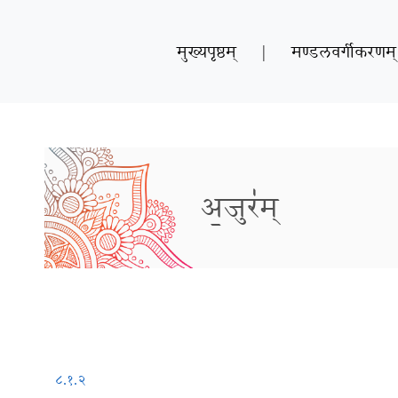
मुख्यपृष्ठम्
|
मण्डलवर्गीकरणम्
अ॒जुर॑म्
८.१.२