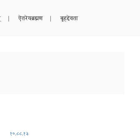
्
|
ऐतरेयब्रह्मण
|
बृहद्देवता
१०.८८.१३