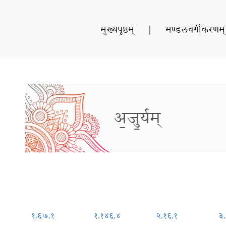
मुख्यपृष्ठम्
|
मण्डलवर्गीकरणम्
अ॒जु॒र्यम्
१.६७.१
१.१४६.४
२.१६.१
३