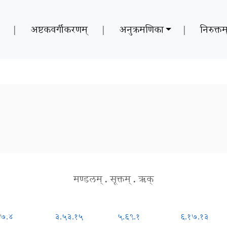
|
अष्टकवर्गीकरणम्
|
अनुक्रमणिका
|
निरुक्तम
मण्डलम्
.
सूक्तम्
.
ऋक्
.७.४
३.५३.१५
५.६९.१
६.१७.१३