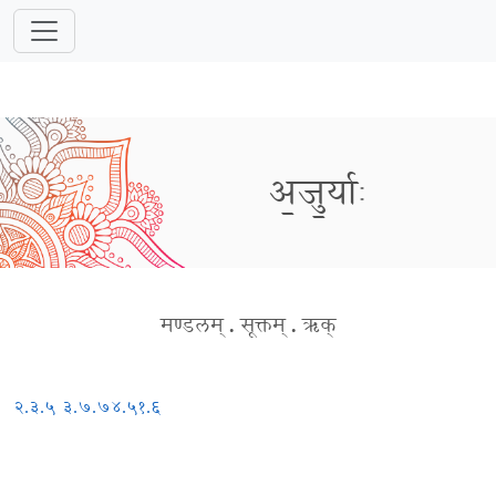
अ॒जु॒र्याः
मण्डलम्
.
सूक्तम्
.
ऋक्
२.३.५
३.७.७
४.५१.६