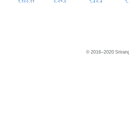
१.१८८.११
८.२०.८
९.३२.३
९
© 2016–2020 Sriranga