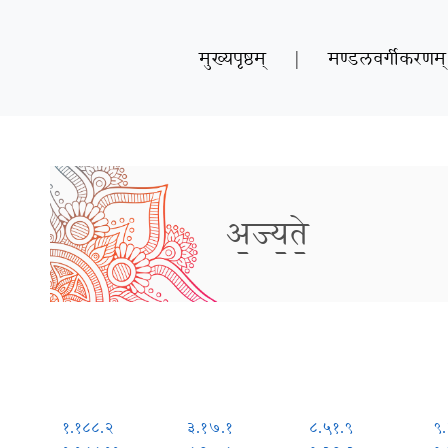
मुख्यपृष्ठम्
|
मण्डलवर्गीकरणम्
अ॒ज्य॒ते॒
१.१८८.२
३.१७.१
८.५१.९
९