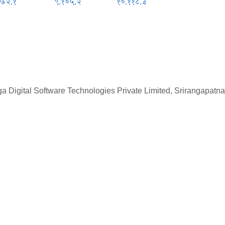
.७२.१
९.१०५.२
१०.११८.३
 Digital Software Technologies Private Limited, Srirangapatna