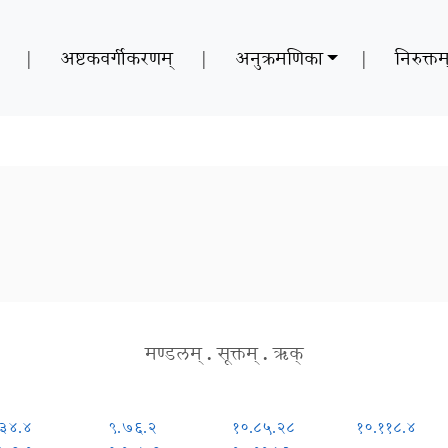
|
अष्टकवर्गीकरणम्
|
अनुक्रमणिका
|
निरुक्तम
मण्डलम्
.
सूक्तम्
.
ऋक्
.३४.४
९.७६.२
१०.८५.२८
१०.११८.४