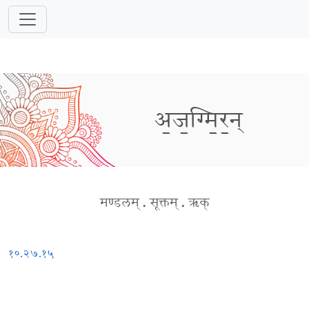
अ॒ज॒ग्मि॒र॒न्
मण्डलम्
.
सूक्तम्
.
ऋक्
१०.२७.१५