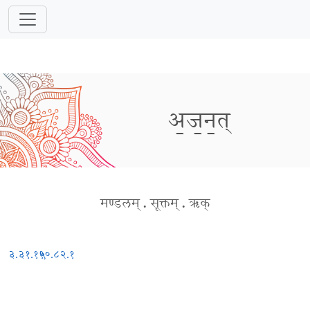
अ॒ज॒न॒त्
मण्डलम्
.
सूक्तम्
.
ऋक्
३.३१.१५
१०.८२.१