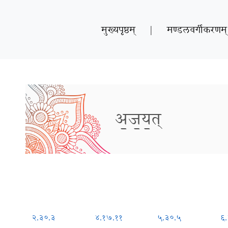
मुख्यपृष्ठम्
|
मण्डलवर्गीकरणम्
अ॒ज॒य॒त्
२.३०.३
४.१७.११
५.३०.५
६