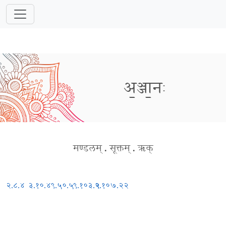
अ॒ञ्जा॒नः
मण्डलम्
.
सूक्तम्
.
ऋक्
२.८.४
३.१०.४
९.५०.५
९.१०३.२
९.१०७.२२