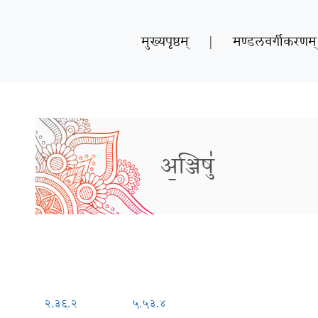
मुख्यपृष्ठम्
|
मण्डलवर्गीकरणम्
अ॒ञ्जिषु॑
२.३६.२
५.५३.४