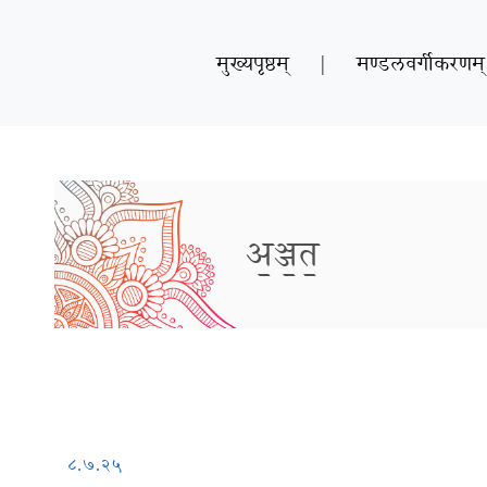
मुख्यपृष्ठम्
|
मण्डलवर्गीकरणम्
अ॒ञ्ज॒त॒
८.७.२५