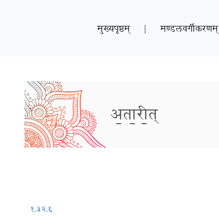
मुख्यपृष्ठम्
|
मण्डलवर्गीकरणम्
अ॒ता॒री॒त्
१.३२.६