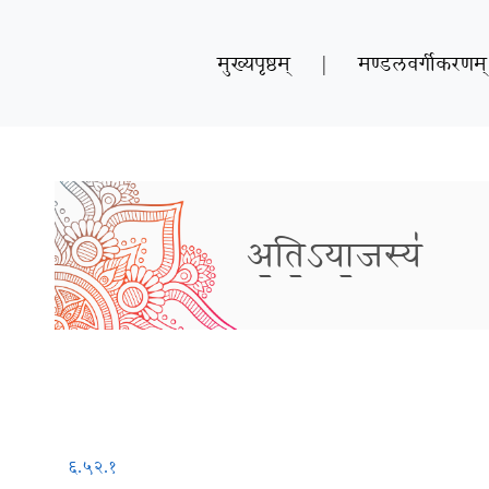
मुख्यपृष्ठम्
|
मण्डलवर्गीकरणम्
अ॒ति॒ऽया॒जस्य॑
६.५२.१