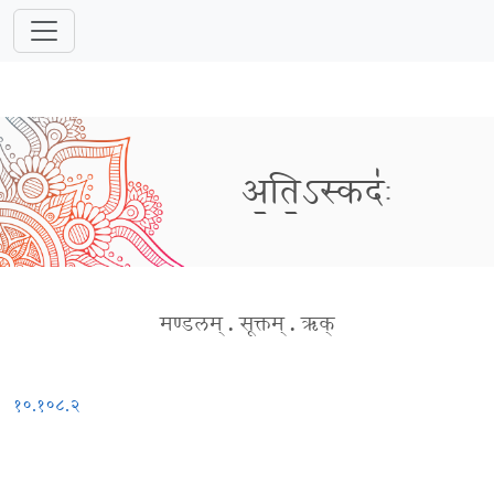
अ॒ति॒ऽस्कदः॑
मण्डलम्
.
सूक्तम्
.
ऋक्
१०.१०८.२