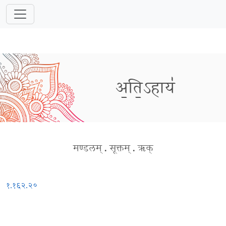
अ॒ति॒ऽहाय॑
मण्डलम्
.
सूक्तम्
.
ऋक्
१.१६२.२०