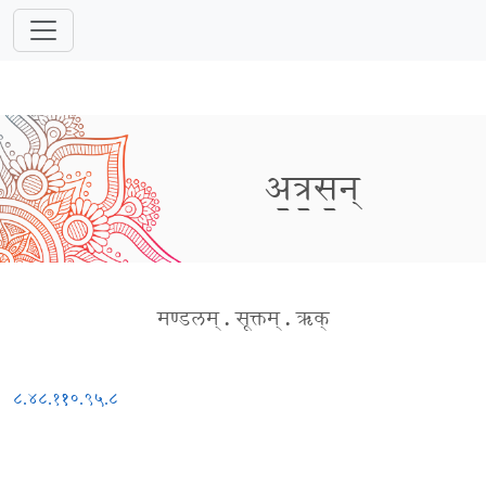
अ॒त्र॒स॒न्
मण्डलम्
.
सूक्तम्
.
ऋक्
८.४८.११
१०.९५.८