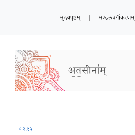
मुख्यपृष्ठम्
|
मण्डलवर्गीकरणम्
अ॒त॒सीना॑म्
८.३.१३