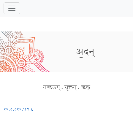
अ॒दन्
मण्डलम्
.
सूक्तम्
.
ऋक्
१०.४.४
१०.७९.६