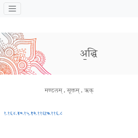
अ॒द्धि
मण्डलम्
.
सूक्तम्
.
ऋक्
१.१६४.४०
१०.१५.१२
१०.११६.७
१०.११६.८