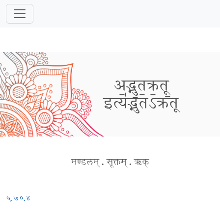
अ॒द्भु॒त॒क्र॒तू॒
इत्य॑द्भुतऽक्रतू
मण्डलम्
.
सूक्तम्
.
ऋक्
५.७०.४