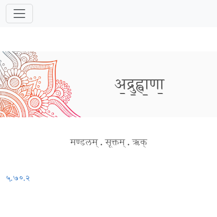
अ॒द्रु॒ह्वा॒णा॒
मण्डलम्
.
सूक्तम्
.
ऋक्
५.७०.२