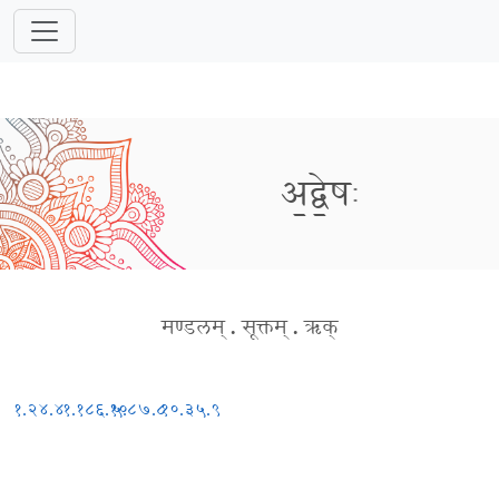
अ॒द्वे॒षः
मण्डलम्
.
सूक्तम्
.
ऋक्
१.२४.४
१.१८६.१०
५.८७.८
१०.३५.९