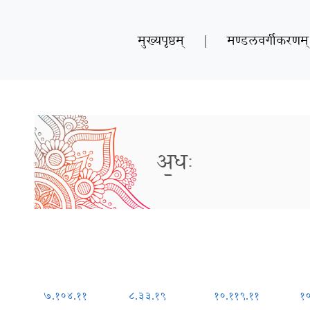
मुख्यपृष्ठम्
|
मण्डलवर्गीकरणम्
अ॒धः
७.१०४.११
८.३३.१९
१०.११९.११
१