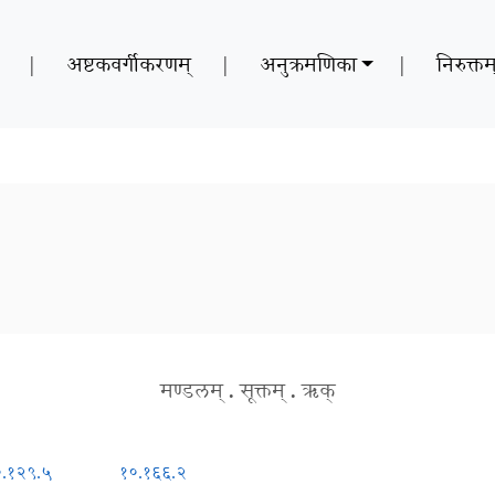
|
अष्टकवर्गीकरणम्
|
अनुक्रमणिका
|
निरुक्तम
मण्डलम्
.
सूक्तम्
.
ऋक्
०.१२९.५
१०.१६६.२