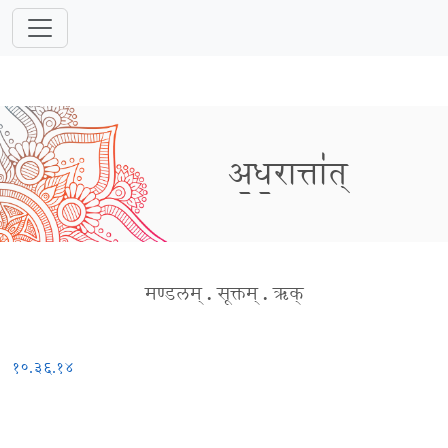
अ॒ध॒रात्ता॑त्
मण्डलम्
.
सूक्तम्
.
ऋक्
१०.३६.१४