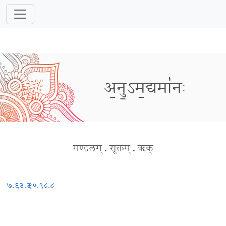
अ॒नु॒ऽम॒द्यमा॑नः
मण्डलम्
.
सूक्तम्
.
ऋक्
७.६३.३
१०.९८.८