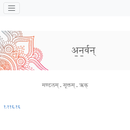
अ॒न॒र्वन्
मण्डलम्
.
सूक्तम्
.
ऋक्
१.११६.१६