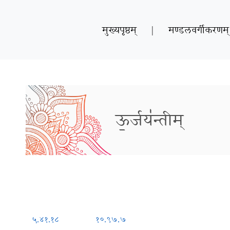
मुख्यपृष्ठम्
|
मण्डलवर्गीकरणम्
ऊ॒र्जय॑न्तीम्
५.४१.१८
१०.९७.७