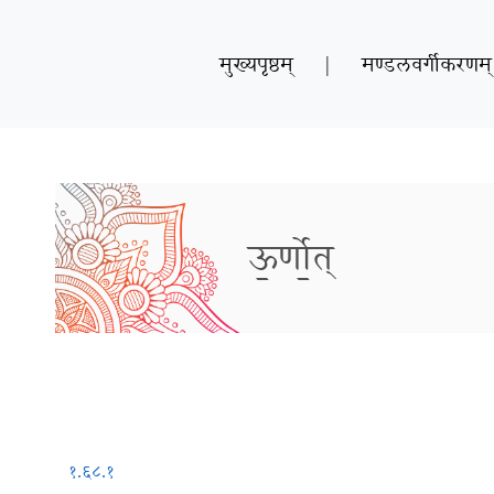
मुख्यपृष्ठम्
|
मण्डलवर्गीकरणम्
ऊ॒र्णो॒त्
१.६८.१