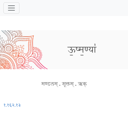
ऊ॒ष्म॒ण्या॑
मण्डलम्
.
सूक्तम्
.
ऋक्
१.१६२.१३