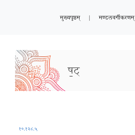
मुख्यपृष्ठम्
|
मण्डलवर्गीकरणम्
ष॒ट्
१०.१२८.५