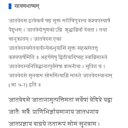
सायणभाष्यम्
जातवेदस इत्येकर्चं षष्ठं सूक्तं मरीचिपुत्रस्य कश्यपस्यार्षं
त्रैष्टुभम् । जातवेदोगुणकोऽग्निः शुद्धाग्निर्वा देवता । तथा
चानुक्रांतम् । जातवेदस एका
जातवेदस्यमेतदादीन्येकभूयांसि सूक्त सहस्रमेतत्तु
कश्यपार्षमिति ॥ अहर्गणेषु द्वितीयादिष्वहःस्वाग्निमारुते
जातवेदस्यनिविद्धानात्पूर्वमेषा शंसनीया । सूत्रितं च ।
जातवेदसे सुनवाम सोममित्याग्नि मारुते जातवेदस्यानाम्
(आ ७-१) इति ॥
जातवेदसे जातानामुत्पत्तिमतां सर्वेषां वेदित्रे यद्वा
जातैः सर्वैः प्राणिभिर्ज्ञायमानाय जातधनाय
जातप्रज्ञाय वाग्नये लतारूपं सोमं सुनवाम ।