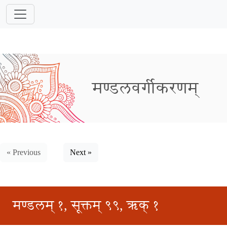
मण्डलवर्गीकरणम्
« Previous
Next »
मण्डलम् १, सूक्तम् ९९, ऋक् १