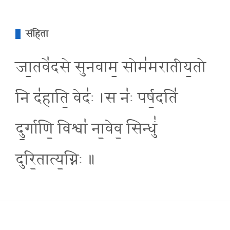
संहिता
जा॒तवे॑दसे सुनवाम॒ सोम॑मरातीय॒तो
नि द॑हाति॒ वेदः॑ ।स नः॑ पर्ष॒दति॑
दु॒र्गाणि॒ विश्वा॑ ना॒वेव॒ सिन्धुं॑
दुरि॒तात्य॒ग्निः ॥