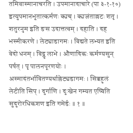
तमिवास्मानाचरति । उपमानादाचारे (पा ३-१-१०)
इत्युपमानभूतात्कर्मणः क्यच् । क्यजंताल्लटः शतृ ।
शतुरनुम इति ङस उदात्तत्वम् । दहाति । दह
भस्मीकरणे । लेट्याडागमः । विद्यते लभ्यत इति
वेदो धनम् । विद्लृ लाभे । औणादिकः कर्मण्यसुन्
पर्षत् । पृ पालनपूरणयोः ।
अस्मादंतर्भावितण्यर्थाल्लेट्यडागमः । सिब्बहुलं
लेटीति सिप् । दुर्गाणि । दुःखेन गम्यत एष्विति
सुदुरोरधिकशण इति गमेर्डः ॥ १ ॥