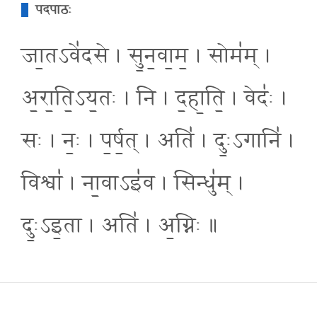
पदपाठः
जा॒तऽवे॑दसे । सु॒न॒वा॒म॒ । सोम॑म् ।
अ॒रा॒ति॒ऽय॒तः । नि । द॒हा॒ति॒ । वेदः॑ ।
सः । नः॒ । प॒र्ष॒त् । अति॑ । दुः॒ऽगानि॑ ।
विश्वा॑ । ना॒वाऽइ॑व । सिन्धु॑म् ।
दुः॒ऽइ॒ता । अति॑ । अ॒ग्निः ॥