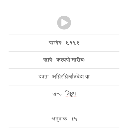
ऋग्वेदः
१.९९.१
ऋषिः
कश्यपो मारीचः
देवता
अग्निरग्निर्जातवेदा वा
छन्दः
त्रिष्टुप्
अनुवाकः
१५