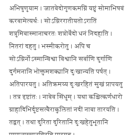
अभिषुणुयाम । जातवेदोगुणकमग्निं यष्टुं सोमाभिषवं
करवामेत्यर्थः । सोऽग्निररातीयतोऽरातिं
शत्रुमिवास्मानाचरतः शत्रोर्वेदो धनं निदहाति ।
नितरां दहतु । भस्मीकरोतु । अपि च
सोऽग्निर्नोऽस्मान्विश्वा विश्वानि सर्वाणि दुर्गाणि
दुर्गमनानि भोक्तुमशक्यानि दुःखान्यति पर्षत् ।
अतिपारयतु । अतिक्रमय्य दुःखरहितं सुखं प्रापयतु
। तत्र दृष्टांतः । नावेव सिंधुम् । यथा कश्चित्कर्णधारो
ग्राहादिभिर्दुष्टसत्वैराकुलितां नदीं नावा तारयति ।
तद्वत् । तथा दुरिता दुरितानि दुःखहेतुभूतानि