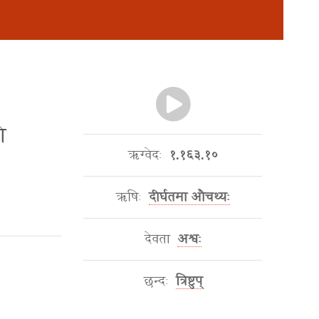
ो
ऋग्वेदः
१.१६३.१०
ऋषिः
दीर्घतमा औचथ्यः
देवता
अश्वः
छन्दः
त्रिष्टुप्