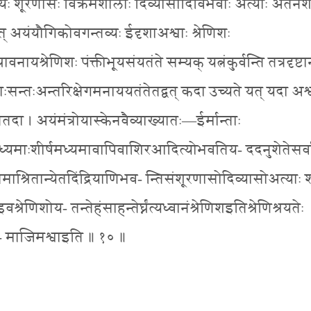
व्यः शूरणासः विक्रमशीलाः दिव्यासोदिविभवाः अत्याः अतनश
ात् अयंयौगिकोवगन्तव्यः ईदृशाअश्वाः श्रेणिशः
ावनायश्रेणिशः पंक्तीभूयसंयतंते सम्यक् यत्नंकुर्वन्ति तत्रदृष्ट
ूपाःसन्तःअन्तरिक्षेगमनाययतंतेतद्वत् कदा उच्यते यत् यदा अश्
न्तितदा । अयंमंत्रोयास्केनवैव्याख्यातः—ईर्मान्ताः
मध्यमाःशीर्षमध्यमावापिवाशिरआदित्योभवतिय- ददनुशेतेसर्
ाश्रितान्येतदिंद्रियाणिभव- न्तिसंशूरणासोदिव्यासोअत्याः श
णिशोय- तन्तेहंसाहन्तेर्घ्नंत्यध्वानंश्रेणिशइतिश्रेणिश्रयतेः
नि- माजिमश्वाइति ॥ १० ॥