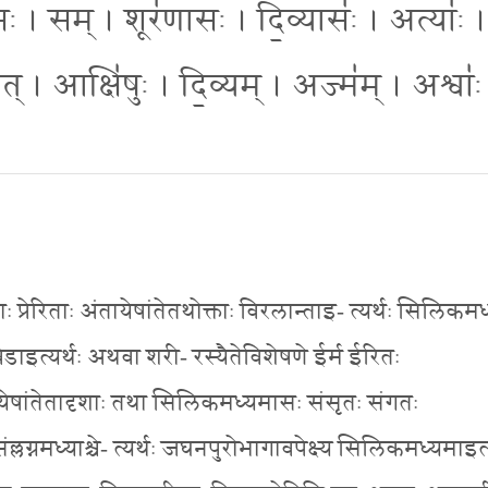
। सम् । शूर॑णासः । दि॒व्यासः॑ । अत्याः॑ ।
 यत् । आक्षि॑षुः । दि॒व्यम् । अज्म॑म् । अश्वाः
ताः प्रेरिताः अंतायेषांतेतथोक्ताः विरलान्ताइ- त्यर्थः सिलिक
विडाइत्यर्थः अथवा शरी- रस्यैतेविशेषणे ईर्म ईरितः
ेशोयेषांतेतादृशाः तथा सिलिकमध्यमासः संसृतः संगतः
ः संल्लग्नमध्याश्चे- त्यर्थः जघनपुरोभागावपेक्ष्य सिलिकमध्यमाइत्