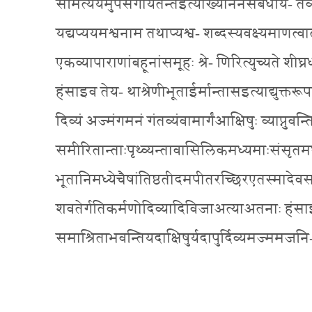
समित्ययमुपसर्गोयतन्तइत्याख्यानेनसंबंधयि- त
यद्यप्ययमश्वनाम तथाप्यश्व- शब्दस्यवक्ष्यमाणत्व
एकव्यापाराणांबहूनांसमूहः श्रे- णिरित्युच्यते शीघ्रध
हंसाइव तेय- थाश्रेणीभूताईर्मान्तासइत्याद्युक्तर
दिव्यं अज्मंगमनं गंतव्यंवामार्गंआक्षिषुः व्याप्नुव
समीरितान्ताःपृथ्व्यन्तावासिलिकमध्यमाःसंसृत
भूतानिमध्येचैषांतिष्ठतीदमपीतरच्छिरएतस्मादेवसम
शवतेर्गतिकर्मणोदिव्यादिविजाअत्याअतनाः हंसाइवश्रे
समाश्रिताभवन्तियदाक्षिषुर्यदापुर्दिव्यमज्ममज