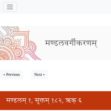
मण्डलवर्गीकरणम्
« Previous
Next »
मण्डलम् १, सूक्तम् १८२, ऋक् ६