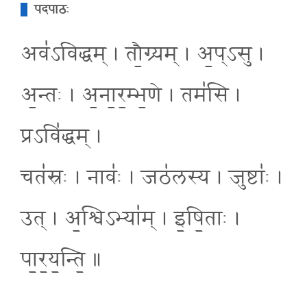
पदपाठः
अव॑ऽविद्धम् । तौ॒ग्र्यम् । अ॒प्ऽसु ।
अ॒न्तः । अ॒ना॒र॒म्भ॒णे । तम॑सि ।
प्रऽवि॑द्धम् ।
चत॑स्रः । नावः॑ । जठ॑लस्य । जुष्टाः॑ ।
उत् । अ॒श्विऽभ्या॑म् । इ॒षि॒ताः ।
पा॒र॒य॒न्ति॒ ॥