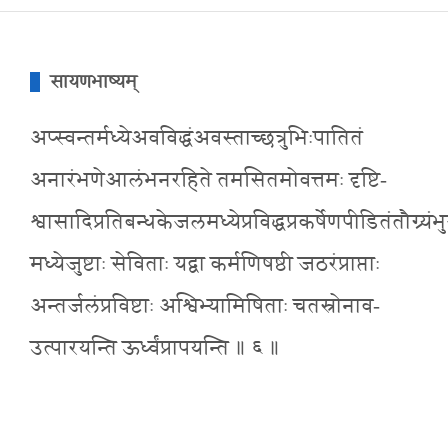
सायणभाष्यम्
अप्स्वन्तर्मध्येअवविद्धंअवस्ताच्छत्रुभिःपातितं
अनारंभणेआलंभनरहिते तमसितमोवत्तमः दृष्टि-
श्वासादिप्रतिबन्धकेजलमध्येप्रविद्धप्रकर्षेणपीडितंतौ
मध्येजुष्टाः सेविताः यद्वा कर्मणिषष्ठी जठरंप्राप्ताः
अन्तर्जलंप्रविष्टाः अश्विभ्यामिषिताः चतस्रोनाव-
उत्पारयन्ति ऊर्ध्वंप्रापयन्ति ॥ ६ ॥