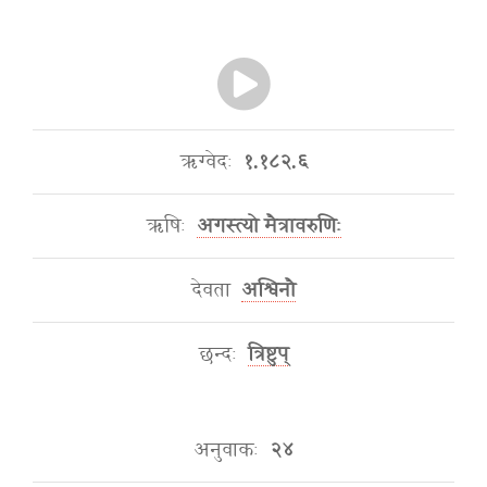
ऋग्वेदः
१.१८२.६
ऋषिः
अगस्त्यो मैत्रावरुणिः
देवता
अश्विनौ
छन्दः
त्रिष्टुप्
अनुवाकः
२४