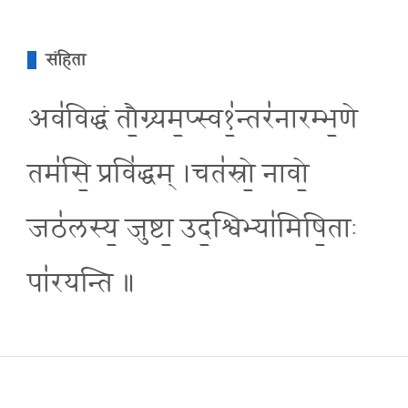
संहिता
अव॑विद्धं तौ॒ग्र्यम॒प्स्व१॒॑न्तर॑नारम्भ॒णे
तम॑सि॒ प्रवि॑द्धम् ।चत॑स्रो॒ नावो॒
जठ॑लस्य॒ जुष्टा॒ उद॒श्विभ्या॑मिषि॒ताः
पा॑रयन्ति ॥