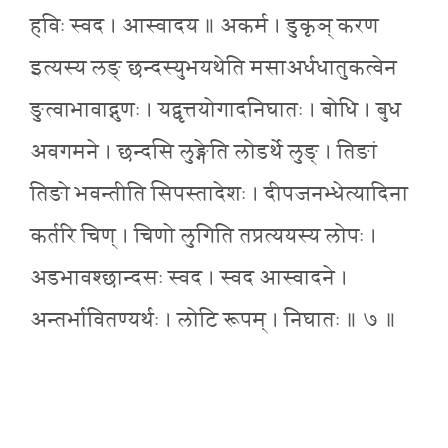
हविः स्वद । आस्वादय ॥ अकर्म । डुकृञ् करण
इत्यस्य लङ् छन्दस्युभयथेति मसाअर्धधातुकत्वेन
ङुत्वाभावाद्गुणः । यद्वृत्तयोगादनिघातः । बोधि । बुध
अवगमने । छन्दसि लुङ्गेति लोडर्थे लुङ् । तिङां
तिङो भवन्तीति सिपस्तादेशः । दीपजनभ्धेत्यादिना
कर्तरि चिण् । चिणो लुगिति तप्रत्ययस्य लोपः ।
अडभावश्छान्दसः स्वद । स्वद आस्वादने ।
अन्तर्भावितण्यर्थः । लोटि रूपम् । निघातः ॥ ७ ॥