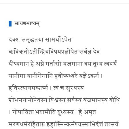
सायणभाष्यम्
दक्श समृद्धतया सामर्थोऽपेत
कविक्रतोऽतीन्द्रियविषयप्रज्ञोपेत सर्वज्ञ देव
दीप्यमान हे अग्ने मर्तासो यजमाना वयं तुभ्यं त्वदर्थं
यानीमा यानीमेमानि हवींष्यध्वरे यज्ञेऽकर्म ।
हविस्त्यागमकार्ष्म । त्वं च सुरथस्य
शोभनयानोपेतस्य विश्वस्य सर्वस्य यजमानस्य बोधि
। गोपायिता भवामीति बुध्यस्य । हे अमृत
मरणधर्मरहिताग्न इहास्मिन्कर्मण्यस्माभिर्दत्तं तत्सर्वं