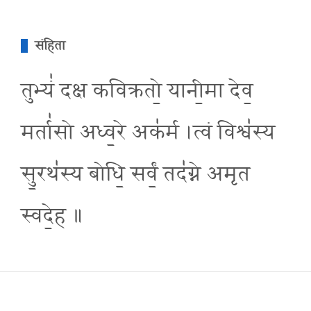
संहिता
तुभ्यं॑ दक्ष कविक्रतो॒ यानी॒मा देव॒
मर्ता॑सो अध्व॒रे अक॑र्म ।त्वं विश्व॑स्य
सु॒रथ॑स्य बोधि॒ सर्वं॒ तद॑ग्ने अमृत
स्वदे॒ह ॥