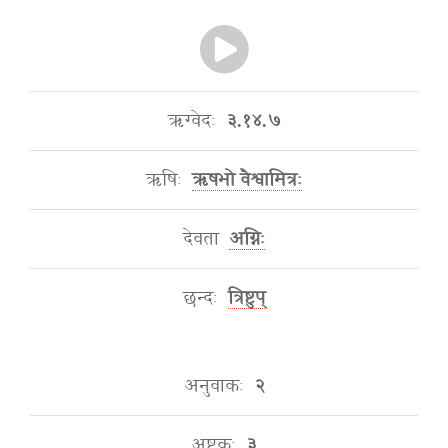
ऋग्वेदः
३.१४.७
ऋषिः
ऋषभो वैश्वामित्रः
देवता
अग्निः
छन्दः
त्रिष्टुप्
अनुवाकः
२
अष्टकः
३