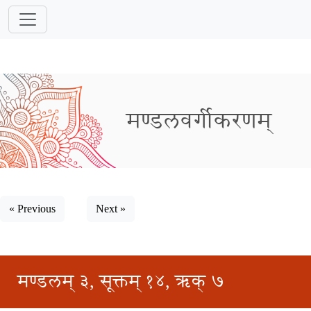
मण्डलवर्गीकरणम्
« Previous
Next »
मण्डलम् ३, सूक्तम् १४, ऋक् ७