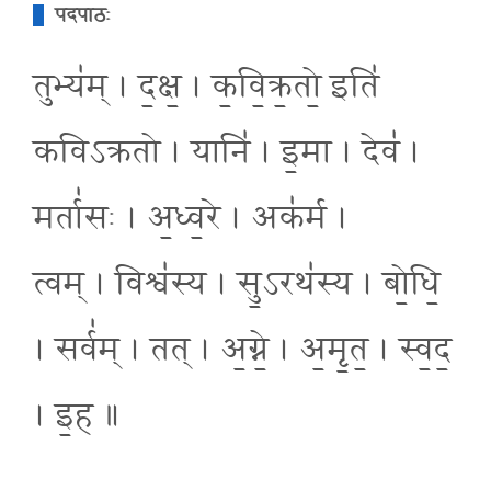
पदपाठः
तुभ्य॑म् । द॒क्ष॒ । क॒वि॒क्र॒तो॒ इति॑
कविऽक्रतो । यानि॑ । इ॒मा । देव॑ ।
मर्ता॑सः । अ॒ध्व॒रे । अक॑र्म ।
त्वम् । विश्व॑स्य । सु॒ऽरथ॑स्य । बो॒धि॒
। सर्व॑म् । तत् । अ॒ग्ने॒ । अ॒मृ॒त॒ । स्व॒द॒
। इ॒ह ॥