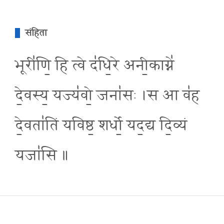
संहिता
भूरी॑णि॒ हि त्वे द॑धि॒रे अनी॒काग्ने॑
दे॒वस्य॒ यज्य॑वो॒ जना॑सः ।स आ व॑ह
दे॒वता॑तिं यविष्ठ॒ शर्धो॒ यद॒द्य दि॒व्यं
यजा॑सि ॥