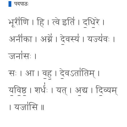
पदपाठः
भूरी॑णि । हि । त्वे इति॑ । द॒धि॒रे ।
अनी॑का । अग्ने॑ । दे॒वस्य॑ । यज्य॑वः ।
जना॑सः ।
सः । आ । व॒ह॒ । दे॒वऽता॑तिम् ।
य॒वि॒ष्ठ॒ । शर्धः॑ । यत् । अ॒द्य । दि॒व्यम्
। यजा॑सि ॥