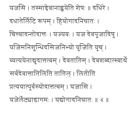
यजसि । तस्माद्देवानाह्वयेति शेषः ॥ दधिरे ।
दधातेर्लिटि रूपम् । हियोगादनिघातः ।
चित्त्वादन्तोदात्तः । यज्यवः । यज देवपूजादिषु ।
यजिमनिशुन्धिदसिजनिभ्यो युजिति युच् ।
व्यत्ययेनाद्युदात्तत्वम् । देवतातिम् । देवशब्दात्स्वार्थे
सर्वदेवात्तातिलिति तातिल् । लितीति
प्रत्ययात्पूर्वस्योदात्तत्वम् । यजासि ।
यजेर्लेट्याडागमः । यद्योगादनिघातः ॥ ४ ॥