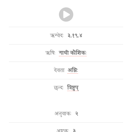
ऋग्वेदः
३.१९.४
ऋषिः
गाथी कौशिकः
देवता
अग्निः
छन्दः
त्रिष्टुप्
अनुवाकः
२
अष्टकः
३