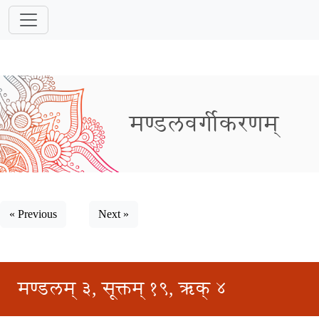
मण्डलवर्गीकरणम्
« Previous
Next »
मण्डलम् ३, सूक्तम् १९, ऋक् ४