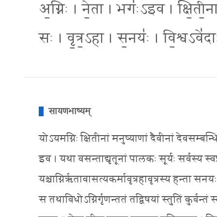
अ॒ग्निः । ने॒ता । भगः॑ऽइव । क्षि॒ती॒न
सः । वृ॒त्र॒ऽहा । स॒नयः॑ । वि॒श्वऽवे॑दा
सायणभाष्यम्
योऽयमग्निः क्षितीनां मनुष्याणां दैवीनां देवसम्बन्
इव । यथा वसन्ताद्यृतूनां पालकः सूर्यः सर्वस्य स्वप्
यश्चाग्निरृतावासत्यकर्मावृत्रहावृत्रस्य हन्ता सनय
स तथाविधोऽग्निर्गृणन्ततं तद्विषयां स्तुतिं कुर्वन्तं