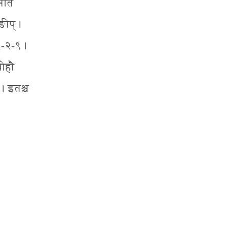
मिति
ङीप् ।
 २-२-९ ।
्रीहौ
 । इतश्च