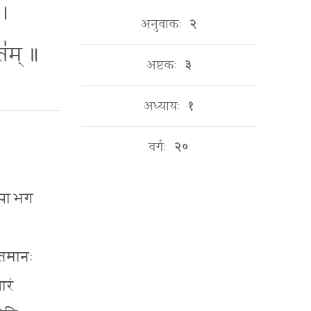
 ।
अनुवाकः
२
्त॑म् ॥
अष्टकः
३
अध्यायः
१
वर्गः
२०
तुपा भग
योतमानः
ारं