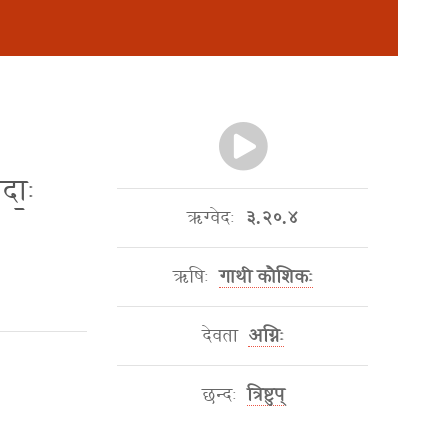
दा॒ः
ऋग्वेदः
३.२०.४
ऋषिः
गाथी कौशिकः
देवता
अग्निः
छन्दः
त्रिष्टुप्