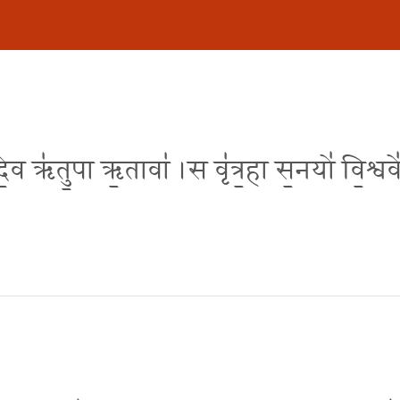
दे॒व ऋ॑तु॒पा ऋ॒तावा॑ ।स वृ॑त्र॒हा स॒नयो॑ वि॒श्ववे॑