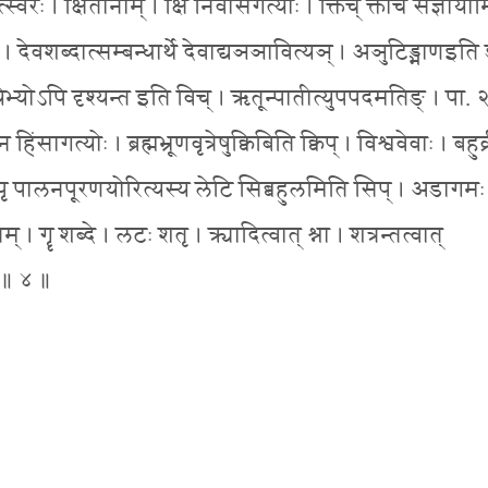
्वरः । क्षितीनाम् । क्षि निवासगत्योः । क्तिच् क्तौच संज्ञाया
् । देवशब्दात्सम्बन्धार्थे देवाद्यञञावित्यञ् । अञुटिड्भाणइति 
दन्येभ्योऽपि दृश्यन्त इति विच् । ऋतून्पातीत्युपपदमतिङ् । पा.
सागत्योः । ब्रह्मभ्रूणवृत्रेषुक्विबिति क्विप् । विश्ववेवाः । बहुव
्षत् । पृ पालनपूरणयोरित्यस्य लेटि सिब्बहुलमिति सिप् । अडागमः
ॄ शब्दे । लटः शतृ । क्र्यादित्वात् श्ना । शत्रन्तत्वात्
ः ॥ ४ ॥