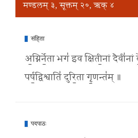
मण्डलम् ३, सूक्तम् २०, ऋक् ४
संहिता
अ॒ग्निर्ने॒ता भग॑ इव क्षिती॒नां दैवी॑नां 
पर्ष॒द्विश्वाति॑ दुरि॒ता गृ॒णन्त॑म् ॥
पदपाठः