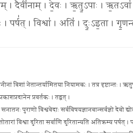
ाम् । दैवी॑नाम् । दे॒वः । ऋ॒तु॒ऽपाः । ऋ॒तऽवा॑
ः । पर्ष॑त् । विश्वा॑ । अति॑ । दुः॒ऽइ॒ता । गृ॒णन
धिनीनां विशां नेतान्तर्यामितया नियामकः । तत्र दृष्टान्तः । ऋ
रकाशप्रदानेन प्रवर्तकः । तद्वत् ।
ः सनातनः पुराणो विश्ववेदाः सर्वविषयज्ञानवान्सर्वज्ञो देवो द्
 स्तोतारां विश्वा दुरिता सर्वाणि दुरितान्यति अतिक्रम्य पर्षत् । प