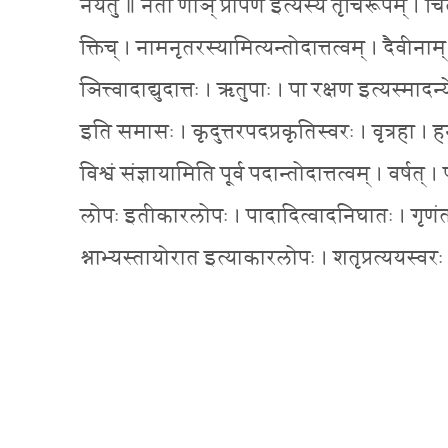
नयतु ॥ नेता णीञ् प्रापण इत्यस्य तृचिरूपम् । चित्स
क्तिच् । नामनृतरस्यामित्यन्तोदात्तत्वम् । दैवीनाम
ञित्त्वादाद्युदात्तः । ऋतुपाः । पा रक्षण इत्यस्मा
इति समासः । कृदुत्तरपदप्रकृतिस्वरः । वृत्रहा । हन हिं
विश्वं संज्ञायामिति पूर्व पदान्तोदात्तत्वम् । वर
लोपः इतीकारलोपः । पादादित्वादनिघातः । गृणंतम् । ग
श्नाभ्यस्तायोरात इत्याकारलोपः । शतृप्रत्ययस्वर