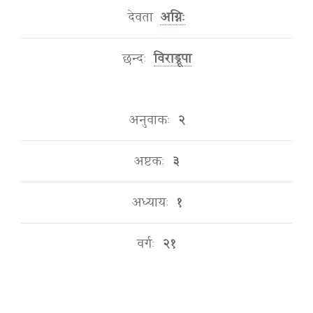
देवता
अग्निः
छन्दः
विराड्रूपा
अनुवाकः
२
अष्टकः
३
अध्यायः
१
वर्गः
२१