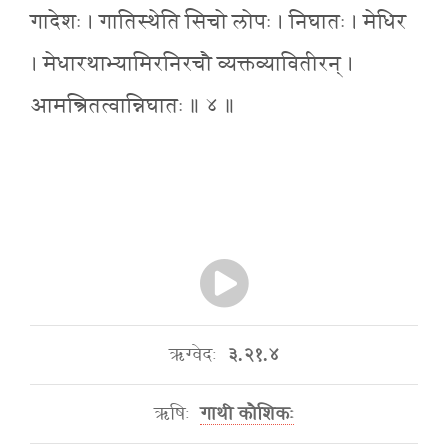
गादेशः । गातिस्थेति सिचो लोपः । निघातः । मेधिर
। मेधारथाभ्यामिरनिरचौ व्यक्तव्यावितीरन् ।
आमन्त्रितत्वान्निघातः ॥ ४ ॥
ऋग्वेदः
३.२१.४
ऋषिः
गाथी कौशिकः