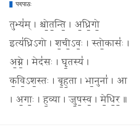
पदपाठः
तुभ्य॑म् । श्चो॒त॒न्ति॒ । अ॒ध्रि॒गो॒
इत्य॑ध्रिऽगो । श॒ची॒ऽवः॒ । स्तो॒कासः॑ ।
अ॒ग्ने॒ । मेद॑सः । घृ॒तस्य॑ ।
क॒वि॒ऽश॒स्तः । बृ॒ह॒ता । भा॒नुना॑ । आ
। अ॒गाः॒ । ह॒व्या । जु॒ष॒स्व॒ । मे॒धि॒र॒ ॥