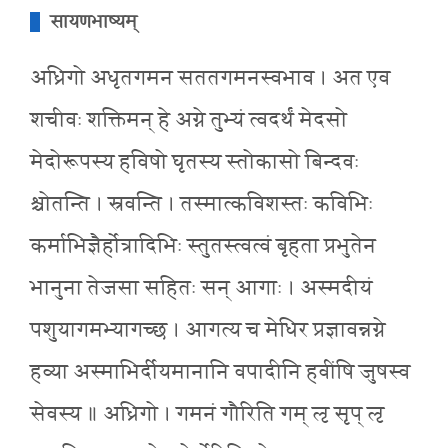
सायणभाष्यम्
अध्रिगो अधृतगमन सततगमनस्वभाव । अत एव
शचीवः शक्तिमन् हे अग्ने तुभ्यं त्वदर्थं मेदसो
मेदोरूपस्य हविषो घृतस्य स्तोकासो बिन्दवः
श्चोतन्ति । स्रवन्ति । तस्मात्कविशस्तः कविभिः
कर्माभिज्ञैर्होत्रादिभिः स्तुतस्त्वत्वं बृहता प्रभुतेन
भानुना तेजसा सहितः सन् आगाः । अस्मदीयं
पशुयागमभ्यागच्छ । आगत्य च मेधिर प्रज्ञावन्नग्ने
हव्या अस्माभिर्दीयमानानि वपादीनि हवींषि जुषस्व
सेवस्य ॥ अध्रिगो । गमनं गौरिति गम् लृ सृप् लृ