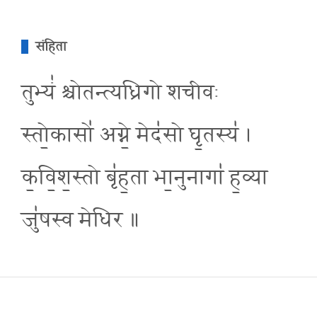
संहिता
तुभ्यं॑ श्चोतन्त्यध्रिगो शचीवः
स्तो॒कासो॑ अग्ने॒ मेद॑सो घृ॒तस्य॑ ।
क॒वि॒श॒स्तो बृ॑ह॒ता भा॒नुनागा॑ ह॒व्या
जु॑षस्व मेधिर ॥