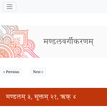
मण्डलवर्गीकरणम्
« Previous
Next »
मण्डलम् ३, सूक्तम् २१, ऋक् ४