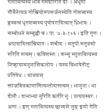
गतावित्यस्य भावे गमेर्डोरिति डोः । अधृता
गौर्येनेत्यत्र गोस्त्रियोरुपसर्जनस्येति गोशब्दस्य
ह्रस्वत्वं धृतशब्दस्य पृषोदरादित्वात् ध्रिभावः ।
सम्बोधने सम्बुद्धौ च । पा. ७-३-१०६ । इति गुणः ।
अपादादित्वान्निघातः । शचीवः । मतुपो मतुवसो
रुरिति रुत्वम् । कविशस्तः । शन्सु स्तुतावित्यस्य
निष्हायामनुनासिकलोपः । यस्य विभाषेतीट्
प्रतिषेधः । थाथघञ्
क्ताजबित्रकाणामित्यन्तोदात्तत्वम् । भानुना । भा
दीप्तौ । दाभाभ्यां नुरिति कर्तरि नुः । प्रत्ययस्वरः ।
अगाः । इण् गतावित्यस्य छान्दसे लुङ् इणो गेति