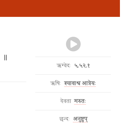
॑ः ॥
ऋग्वेदः
५.५२.१
ऋषिः
श्यावाश्व आत्रेयः
देवता
मरुतः
छन्दः
अनुष्टुप्