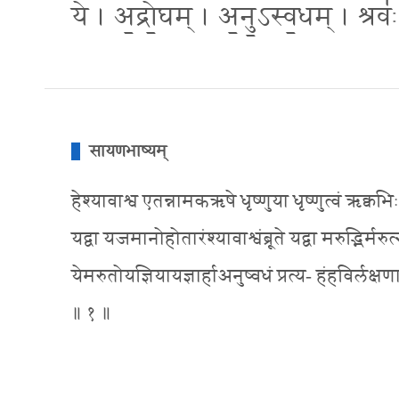
ये । अ॒द्रो॒घम् । अ॒नु॒ऽस्व॒धम् । श्रवः
सायणभाष्यम्
हेश्यावाश्व एतन्नामकऋषे धृष्णुया धृष्णुत्वं ऋक्वभिः म
यद्वा यजमानोहोतारंश्यावाश्वंब्रूते यद्वा मरुद्भिर्मरुत्
येमरुतोयज्ञियायज्ञार्हाअनुष्वधं प्रत्य- हंहविर्लक्षणा
॥ १ ॥