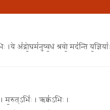
व॑भिः ।ये अ॑द्रो॒घम॑नुष्व॒धं श्रवो॒ मद॑न्ति य॒ज्ञिया
्च॑ । म॒रुत्ऽभिः॑ । ऋक्व॑ऽभिः ।