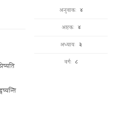
अनुवाकः
४
अष्टकः
४
अध्यायः
३
वर्गः
८
्रेष्यति
हृष्यन्ति