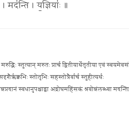
॑ । मद॑न्ति । य॒ज्ञियाः॑ ॥
रुद्भिः स्तुत्यान् मरुतः प्रार्च द्वितीयार्थेतृतीया एवं स्वयमेवसंप
सदृशैरृक्वभिः स्तोतृभिः सहस्तोत्रैर्वार्च स्तुहीत्यर्थः
न्नप्रदानं स्वधानुपश्चाद्वा अद्रोघमहिंसकं श्रवोन्नंलब्ध्वा मदन्ति