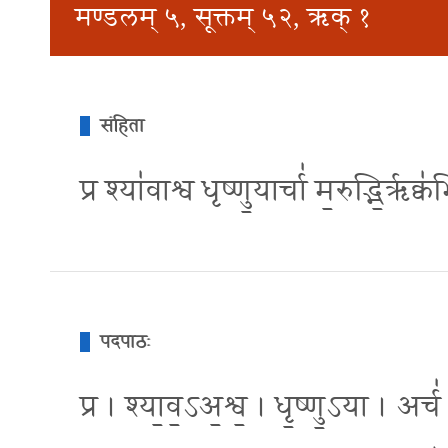
मण्डलम् ५, सूक्तम् ५२, ऋक् १
संहिता
प्र श्या॑वाश्व धृष्णु॒यार्चा॑ म॒रुद्भि॒रृक्
पदपाठः
प्र । श्या॒व॒ऽअ॒श्व॒ । धृ॒ष्णु॒ऽया । अर