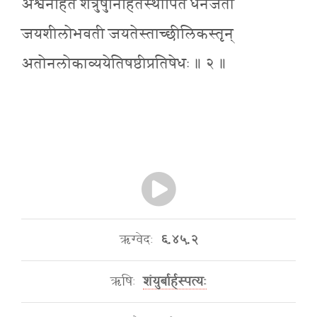
अश्वेनहितं शत्रुषुनिहितंस्थापितं धनंजेता
जयशीलोभवती जयतेस्ताच्छीलिकस्तृन्
अतोनलोकाव्ययेतिषष्ठीप्रतिषेधः ॥ २ ॥
ऋग्वेदः
६.४५.२
ऋषिः
शंयुर्बार्हस्पत्यः