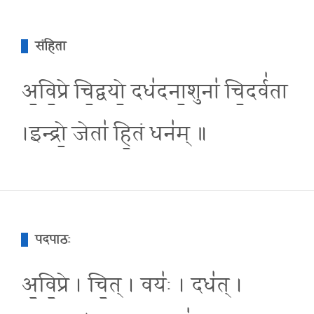
संहिता
अ॒वि॒प्रे चि॒द्वयो॒ दध॑दना॒शुना॑ चि॒दर्व॑ता
।इन्द्रो॒ जेता॑ हि॒तं धन॑म् ॥
पदपाठः
अ॒वि॒प्रे । चि॒त् । वयः॑ । दध॑त् ।