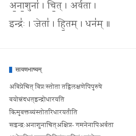
अ॒ना॒शुना॑ । चि॒त् । अर्व॑ता ।
इन्द्रः॑ । जेता॑ । हि॒तम् । धन॑म् ॥
सायणभाष्यम्
अविप्रेचित् विप्रःस्तोता तद्विलक्षणेपिपुरुषे
वयोन्नंदधत्इन्द्रोधारयति
किमुवक्तव्यंस्तोतरिधारयतीति
सइन्द्रःअनाशुनाचित्अक्षिप्र- गमनेनापिअर्वता