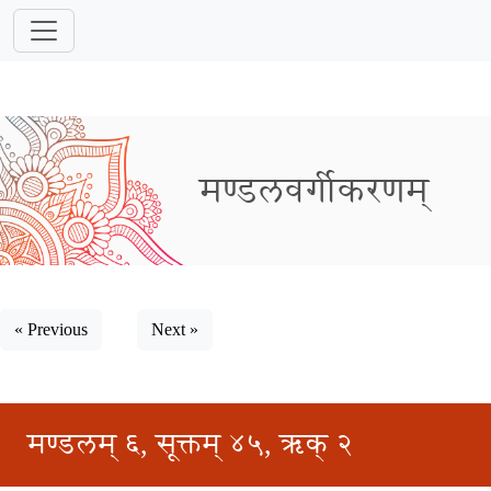
मण्डलवर्गीकरणम्
« Previous
Next »
मण्डलम् ६, सूक्तम् ४५, ऋक् २