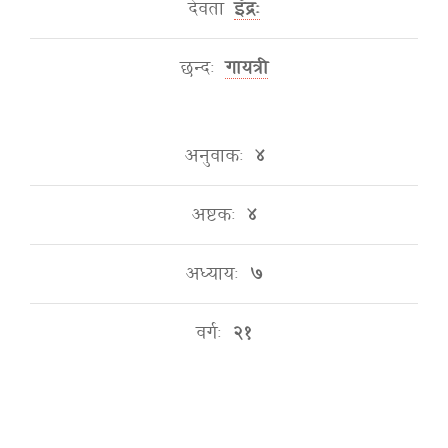
देवता
इंद्रः
छन्दः
गायत्री
अनुवाकः
४
अष्टकः
४
अध्यायः
७
वर्गः
२१