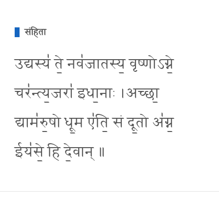
संहिता
उद्यस्य॑ ते॒ नव॑जातस्य॒ वृष्णोऽग्ने॒
चर॑न्त्य॒जरा॑ इधा॒नाः ।अच्छा॒
द्याम॑रु॒षो धू॒म ए॑ति॒ सं दू॒तो अ॑ग्न॒
ईय॑से॒ हि दे॒वान् ॥