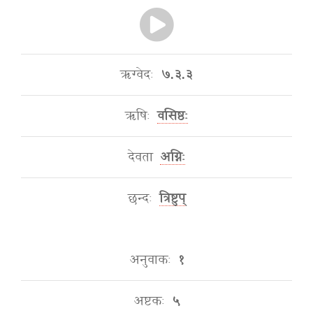
ऋग्वेदः
७.३.३
ऋषिः
वसिष्ठः
देवता
अग्निः
छन्दः
त्रिष्टुप्
अनुवाकः
१
अष्टकः
५