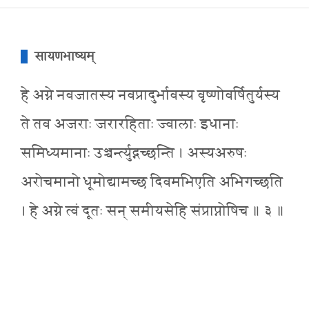
सायणभाष्यम्
हे अग्ने नवजातस्य नवप्रादुर्भावस्य वृष्णोवर्षितुर्यस्य
ते तव अजराः जरारहिताः ज्वालाः इधानाः
समिध्यमानाः उञ्चर्न्त्युद्गच्छन्ति । अस्यअरुषः
अरोचमानो धूमोद्यामच्छ दिवमभिएति अभिगच्छति
। हे अग्ने त्वं दूतः सन् समीयसेहि संप्राप्नोषिच ॥ ३ ॥