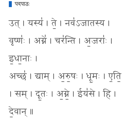
पदपाठः
उत् । यस्य॑ । ते॒ । नव॑ऽजातस्य ।
वृष्णः॑ । अग्ने॑ । चर॑न्ति । अ॒जराः॑ ।
इ॒धा॒नाः ।
अच्छ॑ । द्याम् । अ॒रु॒षः । धू॒मः । ए॒ति॒
। सम् । दू॒तः । अ॒ग्ने॒ । ईय॑से । हि ।
दे॒वान् ॥