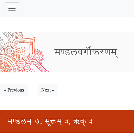
मण्डलवर्गीकरणम्
« Previous
Next »
मण्डलम् ७, सूक्तम् ३, ऋक् ३