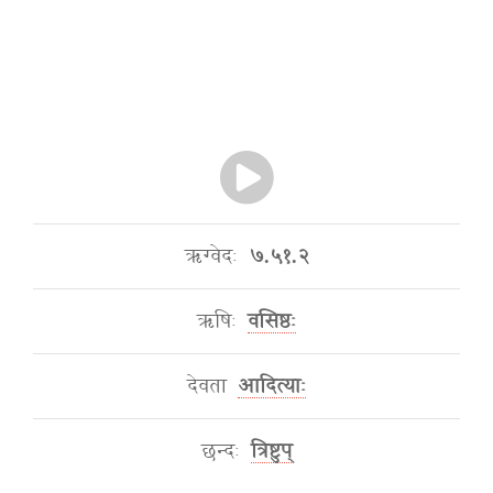
ऋग्वेदः
७.५१.२
ऋषिः
वसिष्ठः
देवता
आदित्याः
छन्दः
त्रिष्टुप्