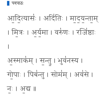
पदपाठः
आ॒दि॒त्यासः॑ । अदि॑तिः । मा॒द॒य॒न्ता॒म्
। मि॒त्रः । अ॒र्य॒मा । वरु॑णः । रजि॑ष्ठाः
।
अ॒स्माक॑म् । स॒न्तु॒ । भुव॑नस्य ।
गो॒पाः । पिब॑न्तु । सोम॑म् । अव॑से ।
नः॒ । अ॒द्य ॥