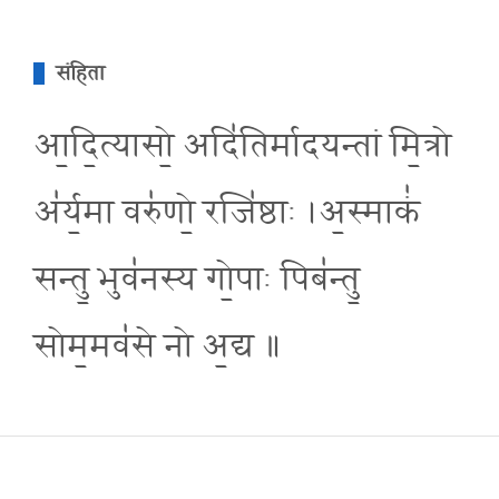
संहिता
आ॒दि॒त्यासो॒ अदि॑तिर्मादयन्तां मि॒त्रो
अ॑र्य॒मा वरु॑णो॒ रजि॑ष्ठाः ।अ॒स्माकं॑
सन्तु॒ भुव॑नस्य गो॒पाः पिब॑न्तु॒
सोम॒मव॑से नो अ॒द्य ॥