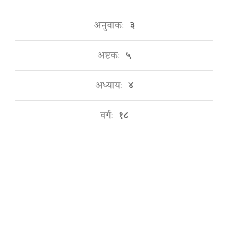
अनुवाकः
३
अष्टकः
५
अध्यायः
४
वर्गः
१८