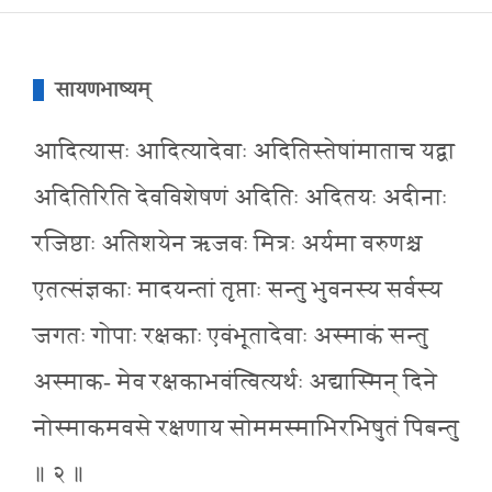
सायणभाष्यम्
आदित्यासः आदित्यादेवाः अदितिस्तेषांमाताच यद्वा
अदितिरिति देवविशेषणं अदितिः अदितयः अदीनाः
रजिष्ठाः अतिशयेन ऋजवः मित्रः अर्यमा वरुणश्च
एतत्संज्ञकाः मादयन्तां तृप्ताः सन्तु भुवनस्य सर्वस्य
जगतः गोपाः रक्षकाः एवंभूतादेवाः अस्माकं सन्तु
अस्माक- मेव रक्षकाभवंत्वित्यर्थः अद्यास्मिन् दिने
नोस्माकमवसे रक्षणाय सोममस्माभिरभिषुतं पिबन्तु
॥ २ ॥