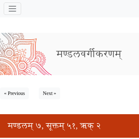
मण्डलवर्गीकरणम्
« Previous
Next »
मण्डलम् ७, सूक्तम् ५१, ऋक् २