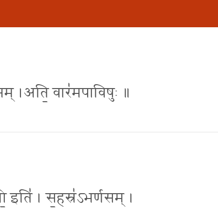
र्णसम् ।अति॒ वार॑मपाविषुः ॥
ो॒ इति॑ । स॒हस्र॑ऽभर्णसम् ।