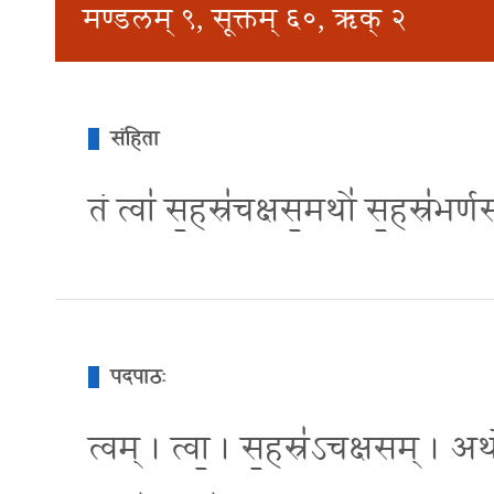
मण्डलम् ९, सूक्तम् ६०, ऋक् २
संहिता
तं त्वा॑ स॒हस्र॑चक्षस॒मथो॑ स॒हस्र॑भ
पदपाठः
त्वम् । त्वा॒ । स॒हस्र॑ऽचक्षसम् । अथ