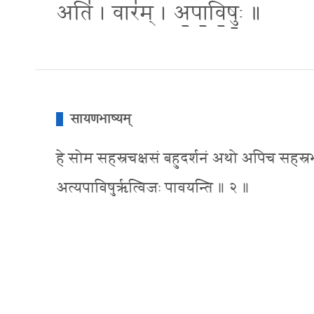
अति॑ । वार॑म् । अ॒पा॒वि॒षुः॒ ॥
सायणभाष्यम्
हे सोम सहस्रचक्षसं बहुदर्शनं अथो अपिच सहस्रभर्ण
अत्यपाविषुरृत्विजः पावयन्ति ॥ २ ॥