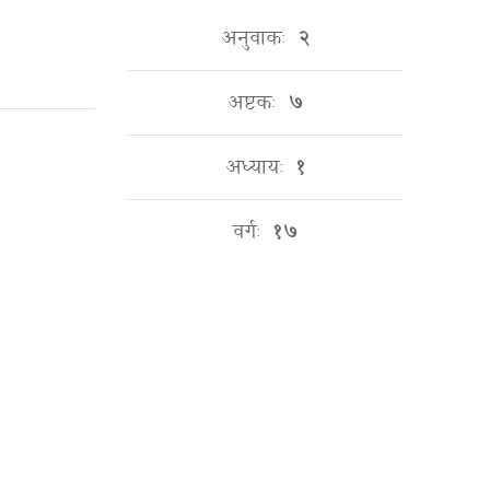
अनुवाकः
२
अष्टकः
७
अध्यायः
१
वर्गः
१७